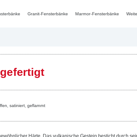
nsterbänke
Granit-Fensterbänke
Marmor-Fensterbänke
Weite
efertigt
ffen, satiniert, geflammt
wöhnlicher Härte. Das vulkanische Gestein besticht durch seine