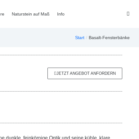
re
Naturstein auf Maß
Info
Start
Basalt-Fensterbänke
Sie befinden sich hier:
JETZT ANGEBOT ANFORDERN
 dunkle, feinkörnige Optik und seine kühle, klare