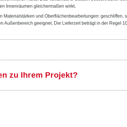
chen Innenräumen gleichermaßen wirkt.
n Materialstärken und Oberflächenbearbeitungen: geschliffen, sa
den Außenbereich geeignet. Die Lieferzeit beträgt in der Regel 
Basalt Black China (geflammt-gebürstet)
Basaltina Fensterbänke
Basalto Fensterbänke
n zu Ihrem Projekt?